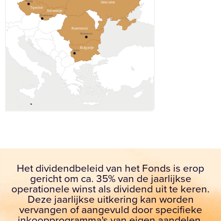
Praag
Oekraïne
Tsjechië
Slowakije
Bratislava
Roemenië
Boekarest
Bulgarije
Sofia
Het dividendbeleid van het Fonds is erop
gericht om ca. 35% van de jaarlijkse
operationele winst als dividend uit te keren.
Deze jaarlijkse uitkering kan worden
vervangen of aangevuld door specifieke
inkoopprogramma's van eigen aandelen,