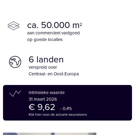
ca. 50.000 m
2
aan commercieel vastgoed
op goede locaties
6 landen
verspreid over
Centraal- en Oost-Europa
Intrinsieke waarde
31 maart 2026
€ 9,62
- 0,4%
Klik hier voor de actuele beurskoers