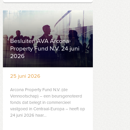
Besluiten AVA Arcona
Property Fund N.V. 24 juni
2026
25 juni 2026
Arcona Property Fund N.V. (de
Vennootschap) – een beursgenoteerd
fonds dat belegt in commercieel
vastgoed in Centraal-Europa – heeft op
24 juni 2026 haar…