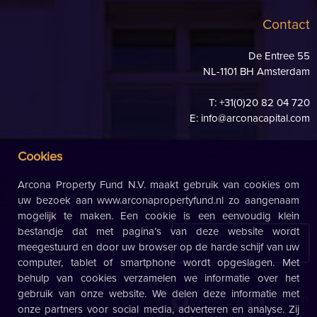
Contact
De Entree 55
NL-1101 BH Amsterdam
T: +31(0)20 82 04 720
E:
info@arconacapital.com
Cookies
Arcona Property Fund N.V. maakt gebruik van cookies om
uw bezoek aan www.arconapropertyfund.nl zo aangenaam
mogelijk te maken. Een cookie is een eenvoudig klein
bestandje dat met pagina’s van deze website wordt
Neem contact op
meegestuurd en door uw browser op de harde schijf van uw
computer, tablet of smartphone wordt opgeslagen. Met
behulp van cookies verzamelen we informatie over het
gebruik van onze website. We delen deze informatie met
Twitter
Linkedin
onze partners voor social media, adverteren en analyse. Zij